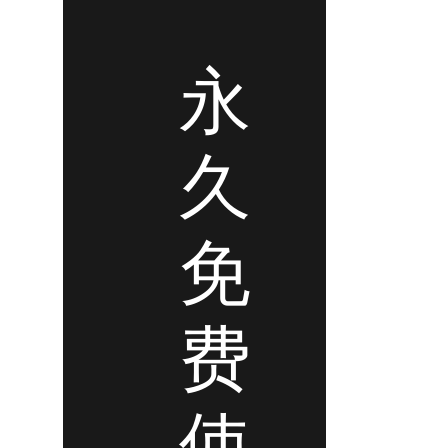
永
久
免
费
使