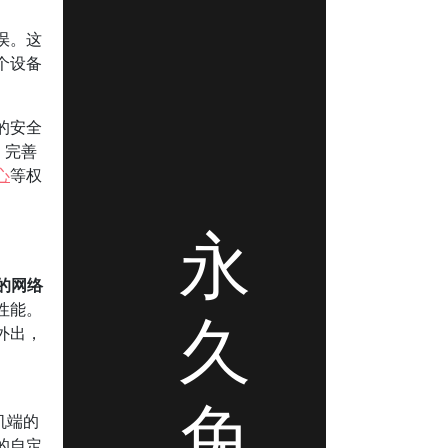
误。这
个设备
的安全
，完善
心
等权
永
的网络
性能。
久
外出，
免
机端的
的自定