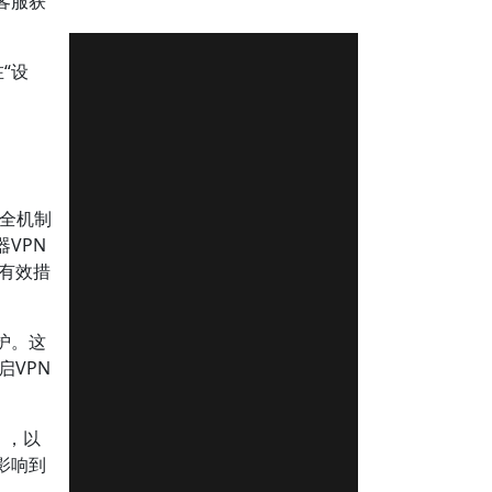
客服获
“设
全机制
VPN
有效措
护。这
启VPN
），以
影响到