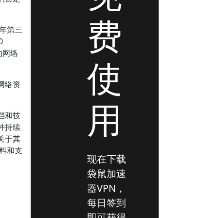
费
3年第三
0
的网络
使
网络资
用
档和技
种持续
关于其
资料和支
现在下载
袋鼠加速
器VPN，
每日签到
即可获得